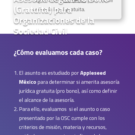
registrada,
inicia sesión
para recibir
(Gratuita) para
asesoría legal gratuita.
Organizaciones de la
Sociedad Civil
¿Cómo evaluamos cada caso?
El asunto es estudiado por
Appleseed
México
para determinar si amerita asesoría
jurídica gratuita (pro bono), así como definir
el alcance de la asesoría.
Para ello, evaluamos si el asunto o caso
presentado por la OSC cumple con los
criterios de misión, materia y recursos,