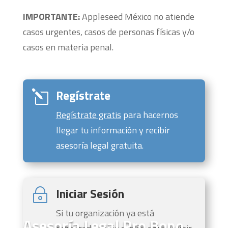
IMPORTANTE:
Appleseed México no atiende
casos urgentes, casos de personas físicas y/o
casos en materia penal.
Regístrate
l
Regístrate gratis
para hacernos
llegar tu información y recibir
asesoría legal gratuita.
Iniciar Sesión
~
Si tu organización ya está
Asesoría Legal Pro Bono