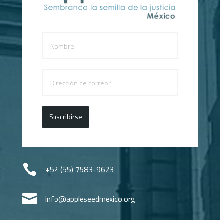
Suscribirse

+52 (55) 7583-9623

info@appleseedmexico.org