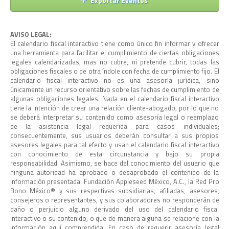
de
Exportar Eventos
Ev
vistas
AVISO LEGAL:
de
El calendario fiscal interactivo tiene como único fin informar y ofrecer
una herramienta para facilitar el cumplimiento de ciertas obligaciones
Event
legales calendarizadas, mas no cubre, ni pretende cubrir, todas las
obligaciones fiscales o de otra índole con fecha de cumplimiento fijo. El
calendario fiscal interactivo no es una asesoría jurídica, sino
únicamente un recurso orientativo sobre las fechas de cumplimiento de
algunas obligaciones legales. Nada en el calendario fiscal interactivo
tiene la intención de crear una relación cliente-abogado, por lo que no
se deberá interpretar su contenido como asesoría legal o reemplazo
de la asistencia legal requerida para casos individuales;
consecuentemente, sus usuarios deberán consultar a sus propios
asesores legales para tal efecto y usan el calendario fiscal interactivo
con conocimiento de esta circunstancia y bajo su propia
responsabilidad. Asimismo, se hace del conocimiento del usuario que
ninguna autoridad ha aprobado o desaprobado el contenido de la
información presentada. Fundación Appleseed México, A.C., la Red Pro
Bono México®️ y sus respectivas subsidiarias, afiliadas, asesores,
consejeros o representantes, y sus colaboradores no responderán de
daño o perjuicio alguno derivado del uso del calendario fiscal
interactivo o su contenido, o que de manera alguna se relacione con la
información aquí comprendida. En caso de requerir asesoría legal