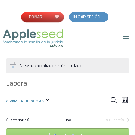
INICIAR SESIÓN
DONAR
No se ha encontrado ningún resultado.
Laboral
Búsqu
Na
Buscar
A PARTIR DE AHORA
Lista
de
Seleccionar
y
vis
fecha.
Eventos
Eventos
anterior(es)
Hoy
siguiente(s)
naveg
de