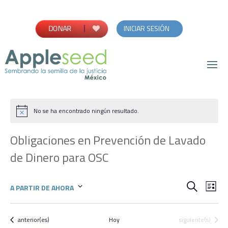
INICIAR SESIÓN
DONAR
No se ha encontrado ningún resultado.
Obligaciones en Prevención de Lavado
de Dinero para OSC
Búsqu
Na
Buscar
A PARTIR DE AHORA
Lista
de
Seleccionar
y
vis
fecha.
Eventos
Eventos
anterior(es)
Hoy
siguiente(s)
naveg