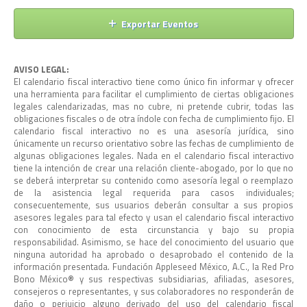
de
de
Exportar Eventos
Ev
vistas
AVISO LEGAL:
de
El calendario fiscal interactivo tiene como único fin informar y ofrecer
una herramienta para facilitar el cumplimiento de ciertas obligaciones
Event
legales calendarizadas, mas no cubre, ni pretende cubrir, todas las
obligaciones fiscales o de otra índole con fecha de cumplimiento fijo. El
calendario fiscal interactivo no es una asesoría jurídica, sino
únicamente un recurso orientativo sobre las fechas de cumplimiento de
algunas obligaciones legales. Nada en el calendario fiscal interactivo
tiene la intención de crear una relación cliente-abogado, por lo que no
se deberá interpretar su contenido como asesoría legal o reemplazo
de la asistencia legal requerida para casos individuales;
consecuentemente, sus usuarios deberán consultar a sus propios
asesores legales para tal efecto y usan el calendario fiscal interactivo
con conocimiento de esta circunstancia y bajo su propia
responsabilidad. Asimismo, se hace del conocimiento del usuario que
ninguna autoridad ha aprobado o desaprobado el contenido de la
información presentada. Fundación Appleseed México, A.C., la Red Pro
Bono México®️ y sus respectivas subsidiarias, afiliadas, asesores,
consejeros o representantes, y sus colaboradores no responderán de
daño o perjuicio alguno derivado del uso del calendario fiscal