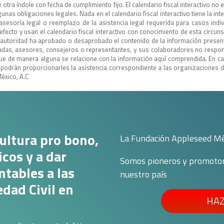
e otra índole con fecha de cumplimiento fijo. El calendario fiscal interactivo no
unas obligaciones legales. Nada en el calendario fiscal interactivo tiene la int
sesoría legal o reemplazo de la asistencia legal requerida para casos ind
efecto y usan el calendario fiscal interactivo con conocimiento de esta circun
 autoridad ha aprobado o desaprobado el contenido de la información present
liadas, asesores, consejeros o representantes, y sus colaboradores no respo
o que de manera alguna se relacione con la información aquí comprendida. En ca
podrán proporcionarles la asistencia correspondiente a las organizaciones de
éxico, A.C
ultura pro bono,
La Fundación Appleseed Méxi
cos y a dar
Somos pioneros y promotores
ntables a las
nuestro país
edad Civil en
HAZ