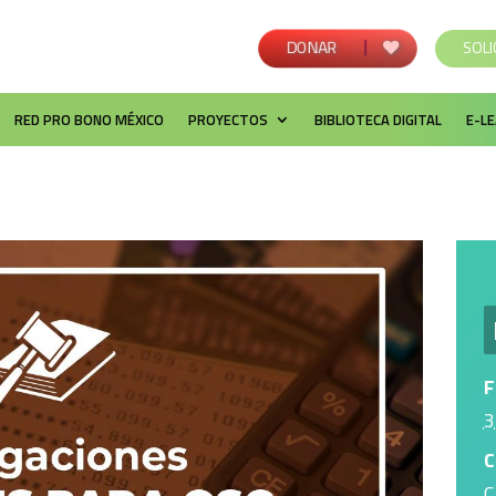
DONAR
SOLI
RED PRO BONO MÉXICO
PROYECTOS
BIBLIOTECA DIGITAL
E-L
F
3
C
C