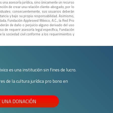
 es una asesoría jurídica, sino únicamente un recurso
ención de crear una relación cliente-abogado, por lo
ividuales; consecuentemente, sus usuarios deberán
stancia y bajo su propia responsabilidad. Asimismo,
ada. Fundación Appleseed México, A.C., la Red Pro
nderán de daño o perjuicio alguno derivado del uso
so de requerir asesoría legal específica, Fundación
 la sociedad civil conforme a los requerimientos y
co es una institución sin fines de lucro.
 de la cultura jurídica pro bono en
 UNA DONACIÓN