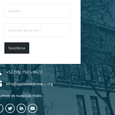
Suscribirse

+52 (55) 7583-9623

info@appleseedmexico.org
uenos en nuestras redes