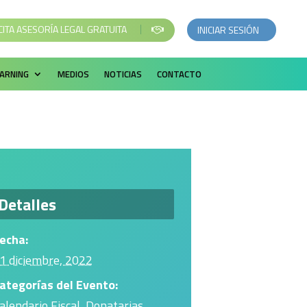
CITA ASESORÍA LEGAL GRATUITA
INICIAR SESIÓN
EARNING
MEDIOS
NOTICIAS
CONTACTO
Detalles
echa:
1 diciembre, 2022
ategorías del Evento:
alendario Fiscal
,
Donatarias