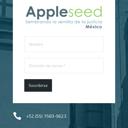
Suscribirse

+52 (55) 7583-9623