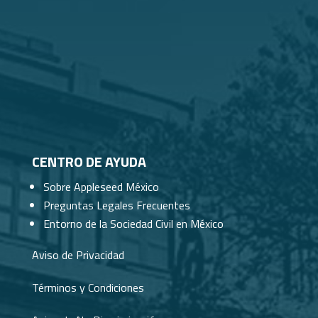
para fortalecer legalmente a tu organización.
Nuestro equipo te ayudará a resolver ...
Registros para OSC (RPP, RFC, CLUNI, RNIE)
Título: Registros para OSC (RPP, RFC, CLUNI,
RNIE) Despacho: Sámano Abogados Ponente:
Luz María Tamés Fecha: 25 de ...
¿Cómo constituir una OSC?
Título: ¿Cómo constituir una OSC? Despacho:
Sámano Abogados Ponente: Luz María Tamés
Fecha: 20 de noviembre de 2025.
CENTRO DE AYUDA
Mejores Prácticas al redactar un Acta de
Sobre Appleseed México
Asamblea
Título: Mejores Prácticas al redactar un Acta de
Preguntas Legales Frecuentes
Asamblea Despacho: Sámano Abogados
Entorno de la Sociedad Civil en México
Ponente: Luz María Tamés Fecha: 7 de ...
Aviso de Privacidad
Inteligencia Artificial para abogados
Título: Inteligencia Artificial para abogados
Organización ponente: Red por la
Términos y Condiciones
Ciberseguridad, A.C. Fecha: 26 de noviembre de
...