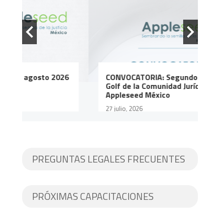
6
CONVOCATORIA: Segundo Torneo de
A
Golf de la Comunidad Jurídica de
T
Appleseed México
1
27 julio, 2026
PREGUNTAS LEGALES FRECUENTES
PRÓXIMAS CAPACITACIONES