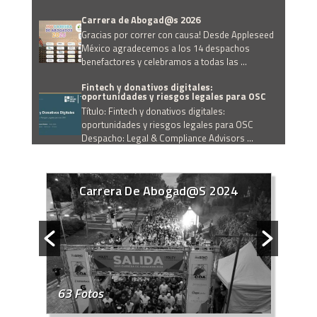
Carrera de Abogad@s 2026
Gracias por correr con causa! Desde Appleseed
México agradecemos a los 14 despachos
benefactores y celebramos a todas las ...
Fintech y donativos digitales:
oportunidades y riesgos legales para OSC
Título: Fintech y donativos digitales:
oportunidades y riesgos legales para OSC
Despacho: Legal & Compliance Advisors ...
Prevención de riesgos laborales en OSC:
acoso, discriminación y protocolos internos
Título: Prevención de riesgos laborales en OSC:
Cena Del 20 Aniversario
acoso, discriminación y protocolos internos
Despacho: Sainz Abogados ...
Beneficiario controlador: ¿Qué exige la
normativa fiscal?
Beneficiario controlador: ¿Qué exige la
normativa fiscal? Ponentes: Diego Marván y Luis
22 Fotos
Ortega Despacho: Chevez, Ruiz, ...
Obligaciones de las Organizaciones de la