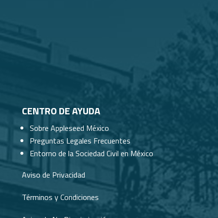
para fortalecer legalmente a tu organización.
Nuestro equipo te ayudará a resolver ...
Registros para OSC (RPP, RFC, CLUNI, RNIE)
Título: Registros para OSC (RPP, RFC, CLUNI,
RNIE) Despacho: Sámano Abogados Ponente:
Luz María Tamés Fecha: 25 de ...
¿Cómo constituir una OSC?
Título: ¿Cómo constituir una OSC? Despacho:
Sámano Abogados Ponente: Luz María Tamés
Fecha: 20 de noviembre de 2025.
CENTRO DE AYUDA
Mejores Prácticas al redactar un Acta de
Sobre Appleseed México
Asamblea
Título: Mejores Prácticas al redactar un Acta de
Preguntas Legales Frecuentes
Asamblea Despacho: Sámano Abogados
Entorno de la Sociedad Civil en México
Ponente: Luz María Tamés Fecha: 7 de ...
Aviso de Privacidad
Inteligencia Artificial para abogados
Título: Inteligencia Artificial para abogados
Organización ponente: Red por la
Términos y Condiciones
Ciberseguridad, A.C. Fecha: 26 de noviembre de
...