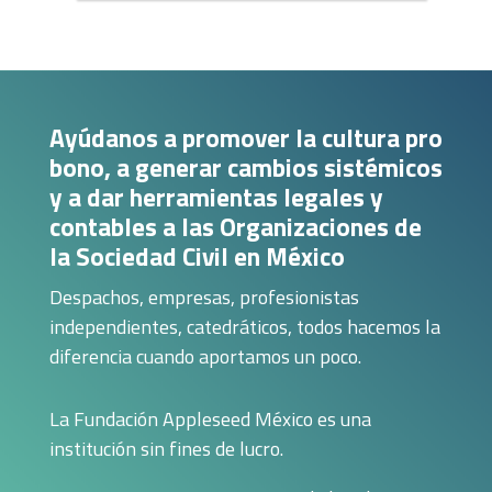
Sociedad Civil en temas de Seguridad Social
Título: Obligaciones de las Organizaciones de la
Sociedad Civil en temas de Seguridad Social
(Obligaciones ante el IMSS e ...
CFDI sin complicaciones: Casos prácticos
Ayúdanos a promover la cultura pro
para OSC
Título: CFDI sin complicaciones: Casos prácticos
bono, a generar cambios sistémicos
para OSC Despacho: Chevez, Ruiz, Zamarripa &
y a dar herramientas legales y
Cia, S.C. Ponentes: César ...
contables a las Organizaciones de
Contratos laborales y obligaciones con tu
la Sociedad Civil en México
equipo: Guía para OSC
Título: Contratos laborales y obligaciones con tu
Despachos, empresas, profesionistas
equipo: Guía para OSC Despacho: Santos
Elizondo, S.C. Ponente: Ana Paula ...
independientes, catedráticos, todos hacemos la
diferencia cuando aportamos un poco.
Perspectiva de género como herramienta de
acceso a la justicia
Título: Perspectiva de género como herramienta
de acceso a la justicia Despacho García Alcocer
La Fundación Appleseed México es una
Ponentes: María Esteve Gómez ...
institución sin fines de lucro.
Prevención de la violencia de género en tu
organización