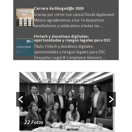
Carrera de Abogad@s 2026
Gracias por correr con causa! Desde Appleseed
México agradecemos a los 14 despachos
benefactores y celebramos a todas las ...
Fintech y donativos digitales:
oportunidades y riesgos legales para OSC
Título: Fintech y donativos digitales:
oportunidades y riesgos legales para OSC
Despacho: Legal & Compliance Advisors ...
Prevención de riesgos laborales en OSC:
acoso, discriminación y protocolos internos
Título: Prevención de riesgos laborales en OSC:
Cena Del 20 Aniversario
acoso, discriminación y protocolos internos
Despacho: Sainz Abogados ...
Beneficiario controlador: ¿Qué exige la
normativa fiscal?
Beneficiario controlador: ¿Qué exige la
normativa fiscal? Ponentes: Diego Marván y Luis
22 Fotos
Ortega Despacho: Chevez, Ruiz, ...
1
Obligaciones de las Organizaciones de la